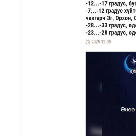
-12...-17 градус, б
-7...-12 градус хүй
чангарч Эг, Орхон,
-28...-33 градус, ө
-23...-28 градус, ө
2025-12-08