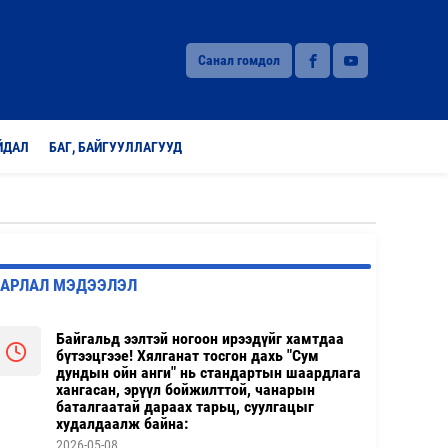
Санал гомдол
ЙДАЛ
БАГ, БАЙГУУЛЛАГУУД
ЗАРЛАЛ МЭДЭЭЛЭЛ
Байгальд ээлтэй ногоон ирээдүйг хамтдаа
бүтээцгээе! Хялганат тосгон дахь "Сум
дундын ойн анги" нь стандартын шаардлага
хангасан, эрүүл бойжилттой, чанарын
баталгаатай дараах тарьц, суулгацыг
худалдаалж байна:
2026-05-08