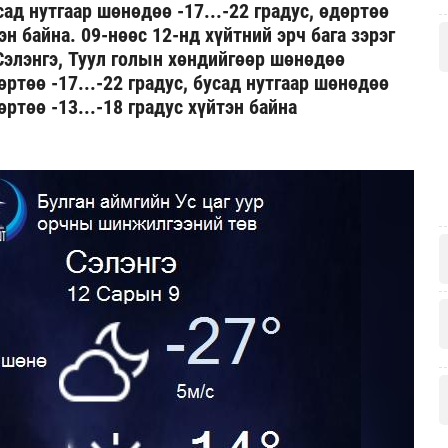
усад нутгаар шөнөдөө -17...-22 градус, өдөртөө
тэн байна. 09-нөөс 12-нд хүйтний эрч бага зэрэг
 Сэлэнгэ, Туул голын хөндийгөөр шөнөдөө
дөртөө -17...-22 градус, бусад нутгаар шөнөдөө
дөртөө -13...-18 градус хүйтэн байна