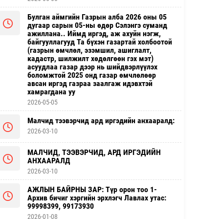
Булган аймгийн Газрын алба 2026 оны 05
дугаар сарын 05-ны өдөр Сэлэнгэ суманд
ажиллана.. Иймд иргэд, аж ахуйн нэгж,
байгууллагууд Та бүхэн газартай холбоотой
(газрын өмчлөл, эзэмшил, ашиглалт,
кадастр, шилжилт хөдөлгөөн гэх мэт)
асуудлаа газар дээр нь шийдвэрлүүлэх
боломжтой 2025 онд газар өмчлөлөөр
авсан иргэд газраа заалгаж идэвхтэй
хамрагдана уу
2026-05-05
Малчид тээвэрчид ард иргэдийн анхааралд:
2026-03-10
МАЛЧИД, ТЭЭВЭРЧИД, АРД ИРГЭДИЙН
АНХААРАЛД
2026-03-10
АЖЛЫН БАЙРНЫ ЗАР: Түр орон тоо 1-
Архив бичиг хэргийн эрхлэгч Лавлах утас:
99998399, 99173930
2026-01-08