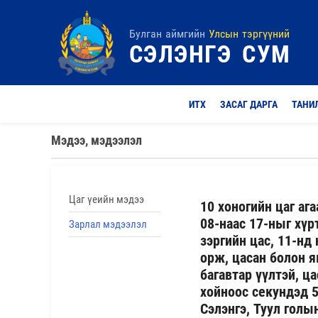
Булган аймгийн
Улсын тэргүүний
СЭЛЭНГЭ СУМ
ИТХ
ЗАСАГ ДАРГА
ТАНИ
Мэдээ, мэдээлэл
Цаг үеийн мэдээ
10 хоногийн цаг аг
08-наас 17-ныг хүрт
Зарлал мэдээлэл
зэргийн цас, 11-нд 
орж, цасан болон я
багавтар үүлтэй, ца
хойноос секундэд 5
Сэлэнгэ, Туул голы