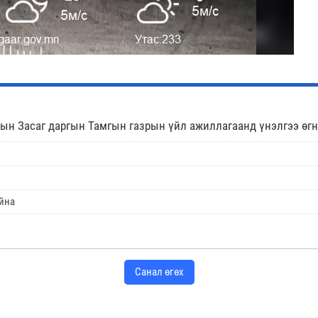
ын Засаг даргын Тамгын газрын үйл ажиллагаанд үнэлгээ өгн
йна
Санал өгөх