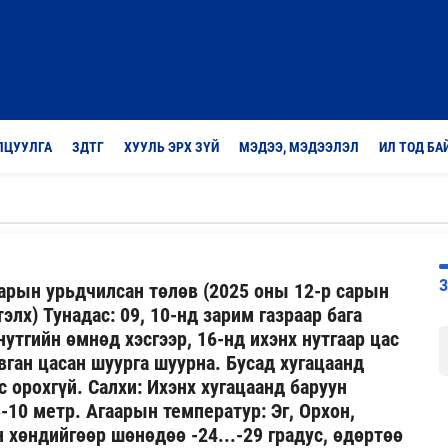
ЛЦУУЛГА
ЗДТГ
ХУУЛЬ ЭРХ ЗҮЙ
МЭДЭЭ, МЭДЭЭЛЭЛ
ИЛ ТОД БА
аарын урьдчилсан төлөв (2025 оны 12-р сарын
элх) Тунадас: 09, 10-нд зарим газраар бага
нутгийн өмнөд хэсгээр, 16-нд ихэнх нутгаар цас
вган цасан шуурга шуурна. Бусад хугацаанд
с орохгүй. Салхи: Ихэнх хугацаанд баруун
-10 метр. Агаарын температур: Эг, Орхон,
н хөндийгөөр шөнөдөө -24...-29 градус, өдөртөө