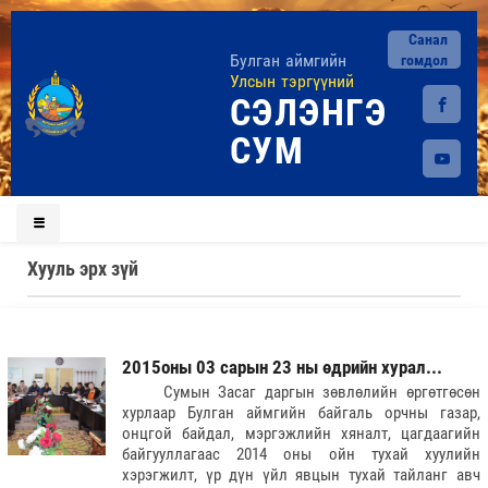
Санал
Булган аймгийн
гомдол
Улсын тэргүүний
СЭЛЭНГЭ
СУМ
Хууль эрх зүй
2015оны 03 сарын 23 ны өдрийн хурал...
Сумын Засаг даргын зөвлөлийн өргөтгөсөн
хурлаар Булган аймгийн байгаль орчны газар,
онцгой байдал, мэргэжлийн хяналт, цагдаагийн
байгууллагаас 2014 оны ойн тухай хуулийн
хэрэгжилт, үр дүн үйл явцын тухай тайланг авч