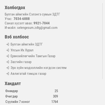
Холбогдох
Булган аймгийн Сэлэнгэ сумын ЗДТГ
Утас:
7034-6888
Санал хүсэлт авах:
9921-7044
И-мэйл: selengesum.zdtg@gmail.com
Вэб холбоос
Булган аймгийн ЗДТГ
Улсын Их Хурал
Ерөнхийлөгчийн Тамгын Газар
Засгийн газар
Эрх зүйн мэдээллийн нэгдсэн систем
Авлигатай тэмцэх газар
Хандалт
Өнөөдөр
25
Өчигдөр
309
Сүүлийн 7 хоног
1764