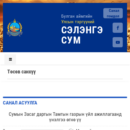
Санал
Булган аймгийн
гомдол
Улсын тэргүүний
СЭЛЭНГЭ
СУМ
Төсөв санхүү
САНАЛ АСУУЛГА
Сумын Засаг даргын Тамгын газрын үйл ажиллагаанд
үнэлгээ өгнө үү