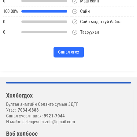
0
Маш сайн
100.00%
Сайн
0
Сайн мэдэхгүй байна
0
Тааруухан
Санал өгөх
Холбогдох
Булган аймгийн Сэлэнгэ сумын ЗДТГ
Утас:
7034-6888
Санал хүсэлт авах:
9921-7044
И-мэйл: selengesum.zdtg@gmail.com
Вэб холбоос